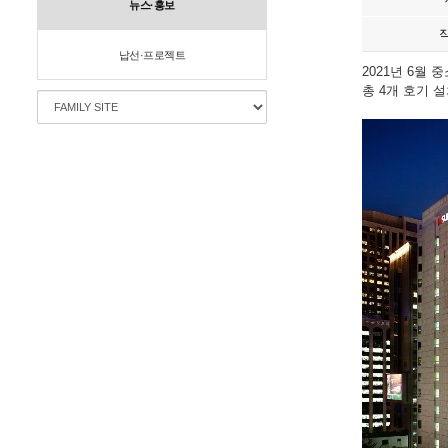
뉴스·홍보
납선·프로젝트
2021년 6
총
4
개 호기 