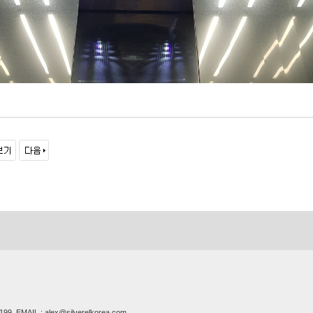
EMAIL : alex@silverelkorea.com