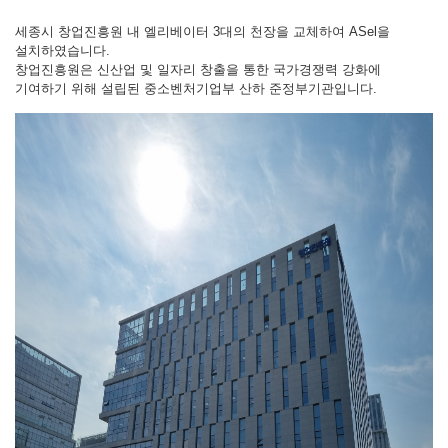
세종시
창업진흥원
내
엘리베이터
3
대의
천장을
교체하여
ASel
을
설치하였습니다
.
창업진흥원은
신산업
및
일자리
창출을
통한
국가경쟁력
강화에
기여하기
위해
설립된
중소벤처기업부
산하
준정부기관입니다
.