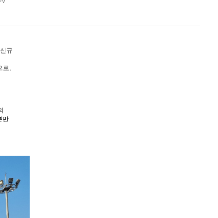
신규
으로
,
의
뿐만