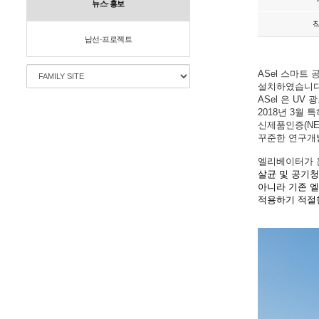
뉴스·홍보
납선·프로젝트
ASel
스마트
설치하였습니
ASel
은
UV
광
2018
년
3
월 특
신제품인증
(N
꾸준한
연구개
엘리베이터가 
살균 및
공기청
아니라
기존 
적용하기
적절