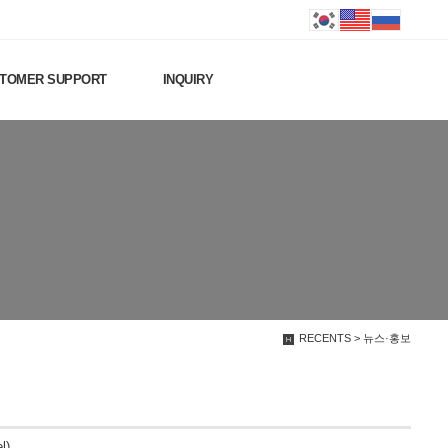
TOMER SUPPORT
INQUIRY
RECENTS > 뉴스·홍보
l)