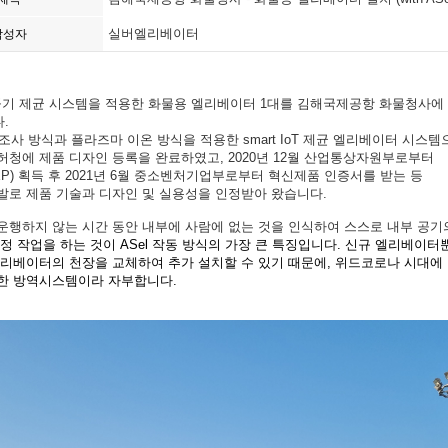
실버엘리베이터
작성자
공기
제균
시스템을
적용한
화물용
엘리베이터
1
대를
김해국제공항
화물청사에
다
.
조사 방식과 플라즈마 이온 방식을 적용한
smart IoT
제균 엘리베이터 시스템
허청에 제품 디자인 등록을 완료하였고
, 2020
년
12
월 산업통상자원부로부터
EP)
획득 후
2021
년
6
월 중소벤처기업부로부터 혁신제품 인증서를 받는 등
발로
제품 기술과 디자인 및 실용성을 인정받아 왔습니다
.
운행하지 않는 시간 동안 내부에 사람에 없는 것을 인식하여 스스로 내부 공기
정 작업을 하는 것이
ASel
작동 방식의 가장 큰 특징입니다
.
신규 엘리베이터
엘리베이터의 천장을 교체하여 추가 설치할 수 있기 때문에
,
위드코로나 시대에
한 방역시스템이라 자부합니다
.