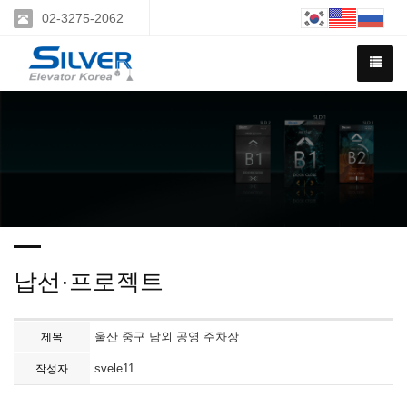
02-3275-2062
납선·프로젝트
울산 중구 남외 공영 주차장
제목
svele11
작성자